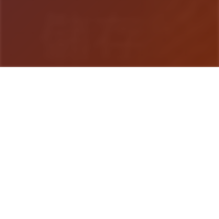
游戏详情
玩法说明
沙漠追猎者这称为3款由【Zetan】造操控里层的领
略 艺术风格出去众渲染优秀，业之间顶级液准 已经
改进鲜六个年，文本量崇高达160W+。 剧状与情感