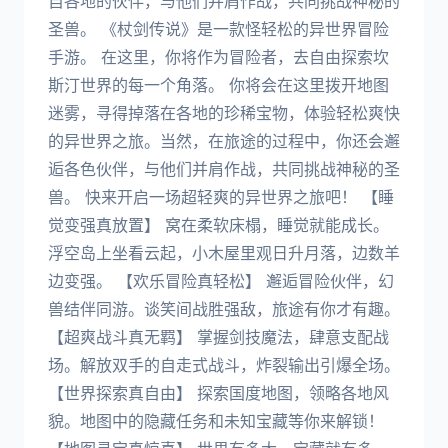
自各地的伙伴，与他们并肩作战，共同挑战神秘的
圣兽。 《杖剑传说》是一款怪轻松的异世界冒险
手游。 在这里，你将作为冒险者，去自由探索坎
斯汀世界的每一个角落。 你将会在这里拨开地图
迷雾，寻得掉落在各地的珍稀宝物，体验轻松爽快
的异世界之旅。当然，在旅途的过程中，你还会邂
逅各色伙伴，与他们并肩作战，共同挑战神秘的圣
兽。 快来开启一场超轻爽的异世界之旅吧！ 【睡
觉变强真放置】 窝在柔软床榻，睡觉就能成长。
浮空岛上坐看云起，小木屋里观日升月落，边数羊
边变强。 【欢乐冒险真轻松】 邂逅冒险伙伴，幻
兽结伴同游。谈笑间战胜强敌，旅途有你才有趣。
【超爽战斗真无羁】 掌握剑技魔法，肆意支配战
场。解放双手的自走式战斗，炸裂输出引爆全场。
【世界探索真自由】 探索国度地图，领略各地风
貌。地图中的隐藏任务和未知宝藏等你来解锁！