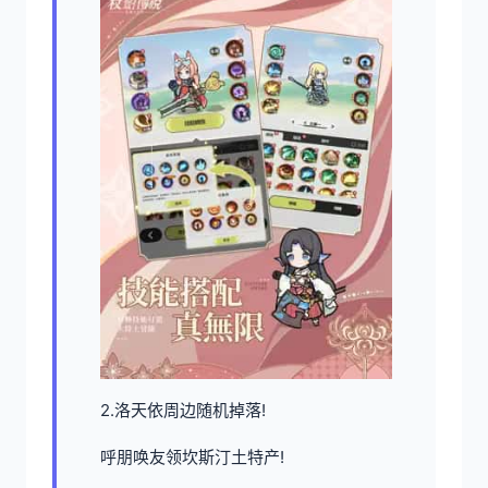
2.洛天依周边随机掉落!
呼朋唤友领坎斯汀土特产!