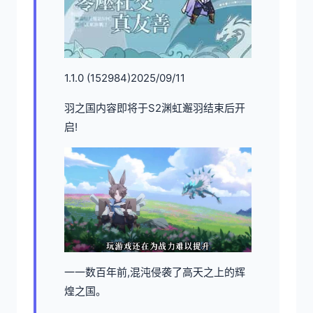
1.1.0 (152984)2025/09/11
羽之国内容即将于S2渊虹邂羽结束后开
启!
一一数百年前,混沌侵袭了高天之上的辉
煌之国。