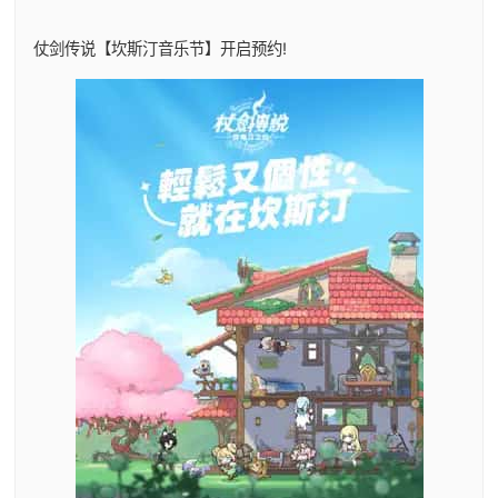
仗剑传说【坎斯汀音乐节】开启预约!