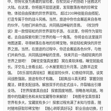
中，你将化身为勇敢的冒险者，在杖剑双子的协助下拯救这片
大陆。在这里，你将拨开层层迷雾，发现散落各地的珍稀宝
物，体验自由探索的异世界冒险。 超过200种技能自由搭配，
打造专属于你的战斗风格。当然，旅途中你也会邂逅来自各地
的伙伴，与他们并肩作战，共同挑战神秘的圣兽。 《杖剑传
说》是一款怪轻松的异世界冒险手游。 在这里，你将作为冒险
者，去自由探索坎斯汀世界的每一个角落。 你将会在这里拨开
地图迷雾，寻得掉落在各地的珍稀宝物，体验轻松爽快的异世
界之旅。当然，在旅途的过程中，你还会邂逅各色伙伴，与他
们并肩作战，共同挑战神秘的圣兽。 快来开启一场超轻爽的异
世界之旅吧！ 【睡觉变强真放置】 窝在柔软床榻，睡觉就能成
长。浮空岛上坐看云起，小木屋里观日升月落，边数羊边变
强。 【欢乐冒险真轻松】 邂逅冒险伙伴，幻兽结伴同游。谈笑
间战胜强敌，旅途有你才有趣。 【超爽战斗真无羁】 掌握剑技
魔法，肆意支配战场。解放双手的自走式战斗，炸裂输出引爆
全场。 【世界探索真自由】 探索国度地图，领略各地风貌。地
图中的隐藏任务和未知宝藏等你来解锁！ 【地图寻宝真惊喜】
世界有多大，宝藏就有多少！探索过程充满了未知与惊喜，随
时随地获取珍稀宝物！ 【随心转职真好玩】 职业自由切换，打