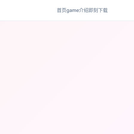
首页
game介绍
即刻下载