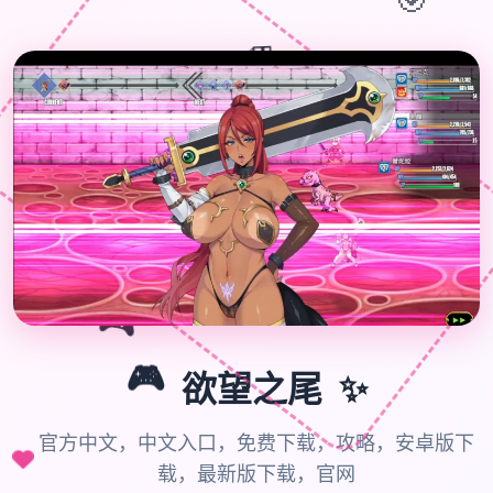
🎁

🎮
✨
🎮
欲望之尾
官方中文，中文入口，免费下载，攻略，安卓版下
载，最新版下载，官网