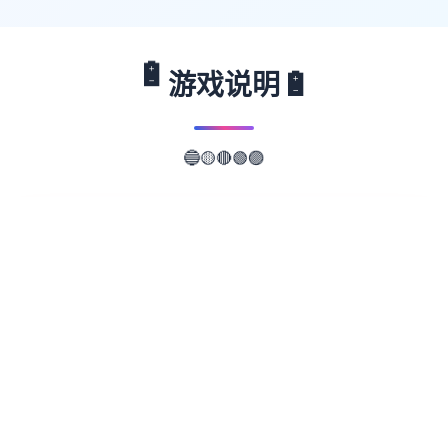
🔋
🔋
游戏说明
🔵
🟡
🔴
🟢
🟣
📖
游戏故事
✨
由同人社团「Blue Bone」在 2023 年推出的
绅士冒险 RPG《欲望之尾》确认由芒果派对
代理推出《欲望之尾 Remastered》，该
Steam 版本预计于 2026 年推出，预定支援