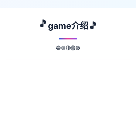
🎵
🎵
game介绍
🔵
🟣
🟡
🔴
🟢
📖
游戏故事
✨
由同人社团「Blue Bone」在 2023 年推出的
绅士冒险 RPG《欲望之尾》确认由芒果派对
代理推出《欲望之尾 Remastered》，该
Steam 版本预计于 2026 年推出，预定支援