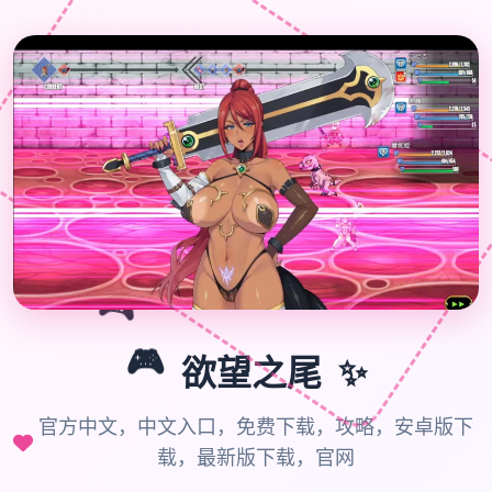
🎮
✨
🎮
欲望之尾
官方中文，中文入口，免费下载，攻略，安卓版下
载，最新版下载，官网